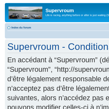
Supervroum
Life is racing, anything before or after is just waitin
Index du forum
Supervroum - Conditions 
En accédant à “Supervroum” (dési
“Supervroum”, “http://supervrou
d’être légalement responsable de
n’acceptez pas d’être légalement
suivantes, alors n’accédez pas e
pouvons modifier celles-ci à n’i