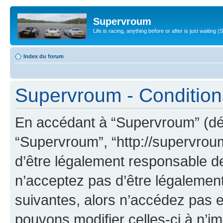
Supervroum
Life is racing, anything before or after is just waitin
Index du forum
Supervroum - Conditions 
En accédant à “Supervroum” (dési
“Supervroum”, “http://supervrou
d’être légalement responsable de
n’acceptez pas d’être légalement
suivantes, alors n’accédez pas e
pouvons modifier celles-ci à n’i