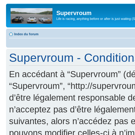
Supervroum
Life is racing, anything before or after is just waitin
Index du forum
Supervroum - Conditions 
En accédant à “Supervroum” (dési
“Supervroum”, “http://supervrou
d’être légalement responsable de
n’acceptez pas d’être légalement
suivantes, alors n’accédez pas e
pouvons modifier celles-ci à n’i