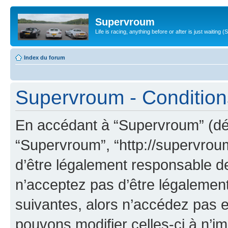
Supervroum
Life is racing, anything before or after is just waitin
Index du forum
Supervroum - Conditions 
En accédant à “Supervroum” (dési
“Supervroum”, “http://supervrou
d’être légalement responsable de
n’acceptez pas d’être légalement
suivantes, alors n’accédez pas e
pouvons modifier celles-ci à n’i