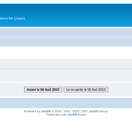
g (Steeve Mc Queen)
Avant le 06 Aoû 2013
Le ou après le 06 Aoû 2013
Powered by
phpBB
© 2000, 2002, 2005, 2007 phpBB Group
Traduction par:
phpBB-fr.com