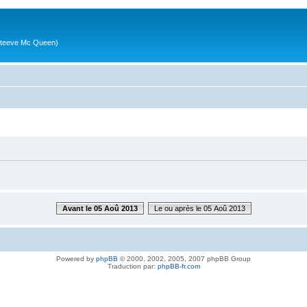
g (Steeve Mc Queen)
Avant le 05 Aoû 2013
Le ou après le 05 Aoû 2013
Powered by
phpBB
© 2000, 2002, 2005, 2007 phpBB Group
Traduction par:
phpBB-fr.com