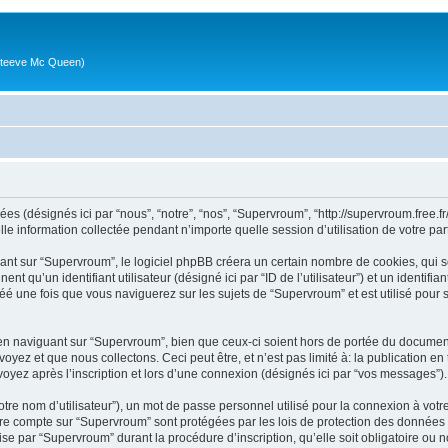
g (Steeve Mc Queen)
es (désignés ici par “nous”, “notre”, “nos”, “Supervroum”, “http://supervroum.free.fr/
information collectée pendant n’importe quelle session d’utilisation de votre part 
t sur “Supervroum”, le logiciel phpBB créera un certain nombre de cookies, qui sont
 qu’un identifiant utilisateur (désigné ici par “ID de l’utilisateur”) et un identifian
 une fois que vous naviguerez sur les sujets de “Supervroum” et est utilisé pour st
 naviguant sur “Supervroum”, bien que ceux-ci soient hors de portée du document 
et que nous collectons. Ceci peut être, et n’est pas limité à: la publication en tant
yez après l’inscription et lors d’une connexion (désignés ici par “vos messages”).
tre nom d’utilisateur”), un mot de passe personnel utilisé pour la connexion à votr
votre compte sur “Supervroum” sont protégées par les lois de protection des donnée
ise par “Supervroum” durant la procédure d’inscription, qu’elle soit obligatoire ou