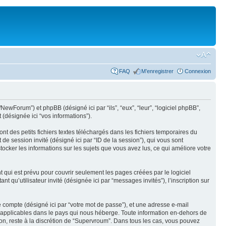
FAQ
M’enregistrer
Connexion
NewForum”) et phpBB (désigné ici par “ils”, “eux”, “leur”, “logiciel phpBB”,
(désignée ici “vos informations”).
 des petits fichiers textes téléchargés dans les fichiers temporaires du
t de session invité (désigné ici par “ID de la session”), qui vous sont
ocker les informations sur les sujets que vous avez lus, ce qui améliore votre
qui est prévu pour couvrir seulement les pages créées par le logiciel
 qu’utilisateur invité (désignée ici par “messages invités”), l’inscription sur
e compte (désigné ici par “votre mot de passe”), et une adresse e-mail
s applicables dans le pays qui nous héberge. Toute information en-dehors de
 non, reste à la discrétion de “Supervroum”. Dans tous les cas, vous pouvez