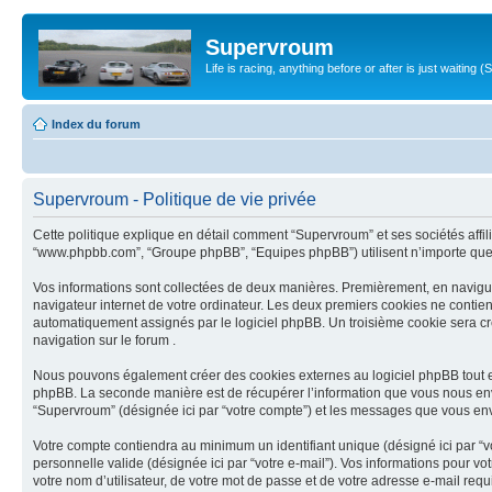
Supervroum
Life is racing, anything before or after is just waitin
Index du forum
Supervroum - Politique de vie privée
Cette politique explique en détail comment “Supervroum” et ses sociétés affilié
“www.phpbb.com”, “Groupe phpBB”, “Equipes phpBB”) utilisent n’importe quelle 
Vos informations sont collectées de deux manières. Premièrement, en naviguan
navigateur internet de votre ordinateur. Les deux premiers cookies ne contiennent
automatiquement assignés par le logiciel phpBB. Un troisième cookie sera créé
navigation sur le forum .
Nous pouvons également créer des cookies externes au logiciel phpBB tout en
phpBB. La seconde manière est de récupérer l’information que vous nous envoyez 
“Supervroum” (désignée ici par “votre compte”) et les messages que vous envo
Votre compte contiendra au minimum un identifiant unique (désigné ici par “vo
personnelle valide (désignée ici par “votre e-mail”). Vos informations pour 
votre nom d’utilisateur, de votre mot de passe et de votre adresse e-mail requ