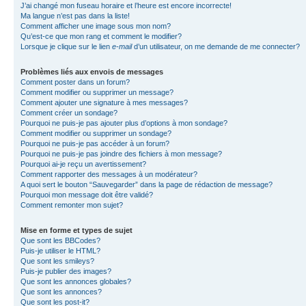
J’ai changé mon fuseau horaire et l’heure est encore incorrecte!
Ma langue n’est pas dans la liste!
Comment afficher une image sous mon nom?
Qu’est-ce que mon rang et comment le modifier?
Lorsque je clique sur le lien
e-mail
d’un utilisateur, on me demande de me connecter?
Problèmes liés aux envois de messages
Comment poster dans un forum?
Comment modifier ou supprimer un message?
Comment ajouter une signature à mes messages?
Comment créer un sondage?
Pourquoi ne puis-je pas ajouter plus d’options à mon sondage?
Comment modifier ou supprimer un sondage?
Pourquoi ne puis-je pas accéder à un forum?
Pourquoi ne puis-je pas joindre des fichiers à mon message?
Pourquoi ai-je reçu un avertissement?
Comment rapporter des messages à un modérateur?
A quoi sert le bouton “Sauvegarder” dans la page de rédaction de message?
Pourquoi mon message doit être validé?
Comment remonter mon sujet?
Mise en forme et types de sujet
Que sont les BBCodes?
Puis-je utiliser le HTML?
Que sont les smileys?
Puis-je publier des images?
Que sont les annonces globales?
Que sont les annonces?
Que sont les post-it?