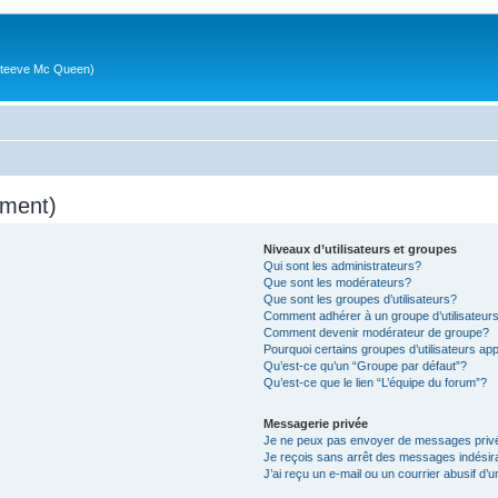
g (Steeve Mc Queen)
mment)
Niveaux d’utilisateurs et groupes
Qui sont les administrateurs?
Que sont les modérateurs?
Que sont les groupes d’utilisateurs?
Comment adhérer à un groupe d’utilisateur
Comment devenir modérateur de groupe?
Pourquoi certains groupes d’utilisateurs ap
Qu’est-ce qu’un “Groupe par défaut”?
Qu’est-ce que le lien “L’équipe du forum”?
Messagerie privée
Je ne peux pas envoyer de messages priv
Je reçois sans arrêt des messages indésir
J’ai reçu un e-mail ou un courrier abusif d’u