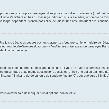
pprimer que vos propres messages. Vous pouvez modifier un message (quelquefois d
xte s’affichera en bas du message indiquant qu’il a été édité, le nombre de fois qu’
ssage, cependant ils ont la possibilité de laisser une note indiquant qu’ils ont mo
 Une fois créée, vous pouvez cocher
Attacher sa signature
sur le formulaire de réda
ateur (onglet
Préférences du forum --> Modifier les préférences de message
). Par 
rédaction de message.
u la modification du premier message d’un sujet (si vous en avez les permissions), c
titre du sondage et au moins deux options possibles, entrez une option par ligne
tilisateur”, limiter la durée en jours du sondage (mettre “0” pour une durée illimitée)
vous avez besoin de indiquer plus d’options, contactez-le.