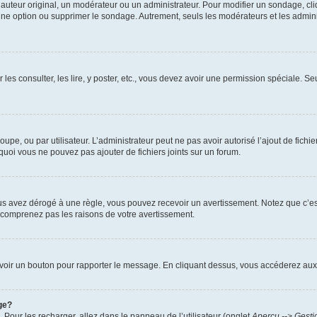
uteur original, un modérateur ou un administrateur. Pour modifier un sondage, cl
 une option ou supprimer le sondage. Autrement, seuls les modérateurs et les admin
 les consulter, les lire, y poster, etc., vous devez avoir une permission spéciale. 
roupe, ou par utilisateur. L’administrateur peut ne pas avoir autorisé l’ajout de fich
uoi vous ne pouvez pas ajouter de fichiers joints sur un forum.
s avez dérogé à une règle, vous pouvez recevoir un avertissement. Notez que c’est
e comprenez pas les raisons de votre avertissement.
ez voir un bouton pour rapporter le message. En cliquant dessus, vous accéderez aux
ge?
. Pour les recharger, allez dans le panneau de l’utilisateur (onglet
Aperçu --> Gesti