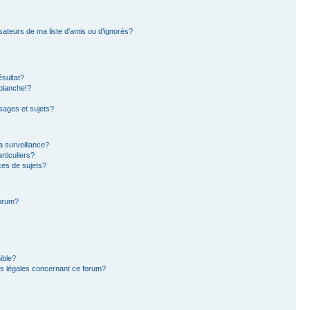
sateurs de ma liste d’amis ou d’ignorés?
sultat?
blanche!?
ages et sujets?
la surveillance?
rticuliers?
es de sujets?
forum?
ible?
ns légales concernant ce forum?