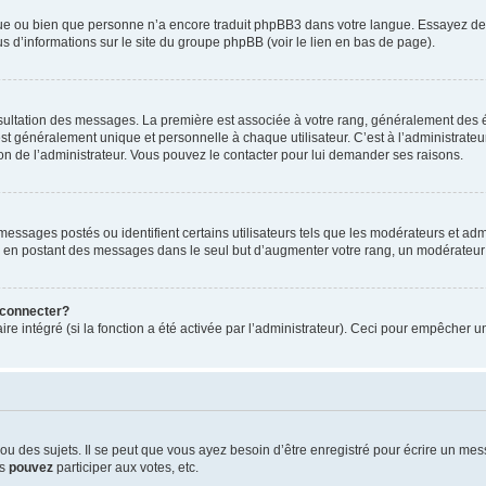
ngue ou bien que personne n’a encore traduit phpBB3 dans votre langue. Essayez de d
us d’informations sur le site du groupe phpBB (voir le lien en bas de page).
nsultation des messages. La première est associée à votre rang, généralement des é
généralement unique et personnelle à chaque utilisateur. C’est à l’administrateur d
sion de l’administrateur. Vous pouvez le contacter pour lui demander ses raisons.
essages postés ou identifient certains utilisateurs tels que les modérateurs et admi
ums en postant des messages dans le seul but d’augmenter votre rang, un modérateu
 connecter?
ire intégré (si la fonction a été activée par l’administrateur). Ceci pour empêcher un
 des sujets. Il se peut que vous ayez besoin d’être enregistré pour écrire un mes
us
pouvez
participer aux votes, etc.