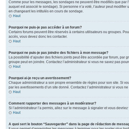
Comme pour les messages, les sondages ne peuvent être modifiés que par l’a
auquel est associé le sondage). Si personne n’a voté, l’auteur peut modifier
en changeant les intitulés en cours de sondage.
Haut
Pourquoi ne puis-je pas accéder à un forum?
Certains forums peuvent être réservés à certains utilisateurs ou groupes. Pour
accès, vous devez donc les contacter.
Haut
Pourquoi ne puis-je pas joindre des fichiers à mon message?
La possibilité d’ajouter des fichiers joints peut être accordée par forum, par g
groupe peut en joindre. Contactez l’administrateur si vous ne savez pas pourq
Haut
Pourquoi ai-je reçu un avertissement?
Chaque administrateur a son propre ensemble de règles pour son site. Si vou
par les avertissements d’un site donné. Contactez l’administrateur si vous n
Haut
Comment rapporter des messages à un modérateur?
Si l’administrateur l’a permis, allez sur le message à signaler et vous devri
Haut
A quoi sert le bouton “Sauvegarder” dans la page de rédaction de messa
Il vous permet d’enregistrer les messages à terminer pour les poster plus tard