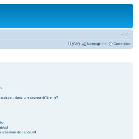
FAQ
M’enregistrer
Connexion
s?
paraissent dans une couleur différente?
és!
ables!
n utilisateur de ce forum!