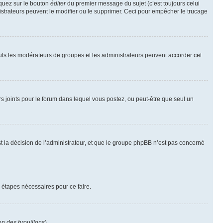
iquez sur le bouton
éditer
du premier message du sujet (c’est toujours celui
istrateurs peuvent le modifier ou le supprimer. Ceci pour empêcher le trucage
Seuls les modérateurs de groupes et les administrateurs peuvent accorder cet
iers joints pour le forum dans lequel vous postez, ou peut-être que seul un
 la décision de l’administrateur, et que le groupe phpBB n’est pas concerné
 étapes nécessaires pour ce faire.
on des brouillons
).