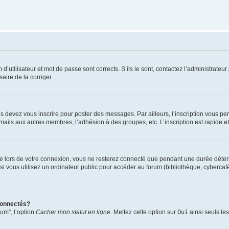
utilisateur et mot de passe sont corrects. S’ils le sont, contactez l’administrateur 
saire de la corriger.
s devez vous inscrire pour poster des messages. Par ailleurs, l’inscription vous p
mails aux autres membres, l’adhésion à des groupes, etc. L’inscription est rapide e
te
lors de votre connexion, vous ne resterez connecté que pendant une durée déterm
vous utilisez un ordinateur public pour accéder au forum (bibliothèque, cybercafé, u
connectés?
rum”, l’option
Cacher mon statut en ligne
. Mettez cette option sur
Oui
ainsi seuls le