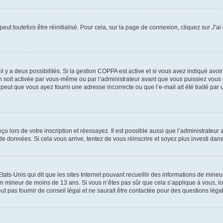
ut toutefois être réinitialisé. Pour cela, sur la page de connexion, cliquez sur
J’ai
, il y a deux possibilités. Si la gestion COPPA est active et si vous avez indiqué avoi
n soit activée par vous-même ou par l’administrateur avant que vous puissiez vous c
 peut que vous ayez fourni une adresse incorrecte ou que l’e-mail ait été traité par u
u lors de votre inscription et réessayez. Il est possible aussi que l’administrateur 
 de données. Si cela vous arrive, tentez de vous réinscrire et soyez plus investi dans
tats-Unis qui dit que les sites Internet pouvant recueillir des informations de mi
r un mineur de moins de 13 ans. Si vous n’êtes pas sûr que cela s’applique à vous, l
 pas fournir de conseil légal et ne saurait être contactée pour des questions légal