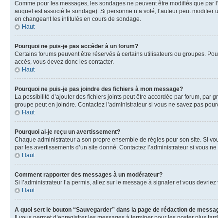
Comme pour les messages, les sondages ne peuvent être modifiés que par l’a
auquel est associé le sondage). Si personne n’a voté, l’auteur peut modifier
en changeant les intitulés en cours de sondage.
Haut
Pourquoi ne puis-je pas accéder à un forum?
Certains forums peuvent être réservés à certains utilisateurs ou groupes. Pour
accès, vous devez donc les contacter.
Haut
Pourquoi ne puis-je pas joindre des fichiers à mon message?
La possibilité d’ajouter des fichiers joints peut être accordée par forum, par g
groupe peut en joindre. Contactez l’administrateur si vous ne savez pas pourq
Haut
Pourquoi ai-je reçu un avertissement?
Chaque administrateur a son propre ensemble de règles pour son site. Si vou
par les avertissements d’un site donné. Contactez l’administrateur si vous n
Haut
Comment rapporter des messages à un modérateur?
Si l’administrateur l’a permis, allez sur le message à signaler et vous devri
Haut
A quoi sert le bouton “Sauvegarder” dans la page de rédaction de messa
Il vous permet d’enregistrer les messages à terminer pour les poster plus tard