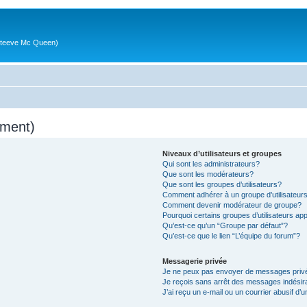
g (Steeve Mc Queen)
mment)
Niveaux d’utilisateurs et groupes
Qui sont les administrateurs?
Que sont les modérateurs?
Que sont les groupes d’utilisateurs?
Comment adhérer à un groupe d’utilisateur
Comment devenir modérateur de groupe?
Pourquoi certains groupes d’utilisateurs ap
Qu’est-ce qu’un “Groupe par défaut”?
Qu’est-ce que le lien “L’équipe du forum”?
Messagerie privée
Je ne peux pas envoyer de messages priv
Je reçois sans arrêt des messages indésir
J’ai reçu un e-mail ou un courrier abusif d’u