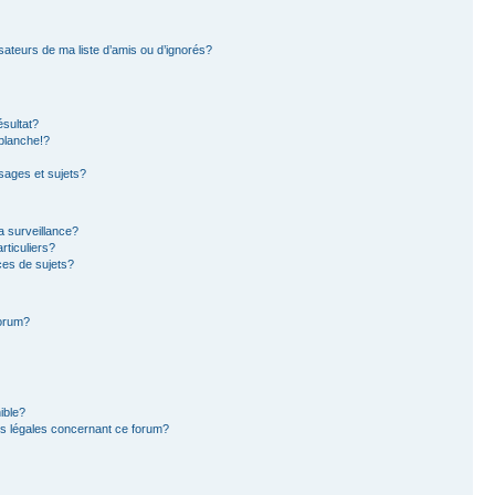
sateurs de ma liste d’amis ou d’ignorés?
sultat?
blanche!?
ages et sujets?
la surveillance?
rticuliers?
es de sujets?
forum?
ible?
ns légales concernant ce forum?