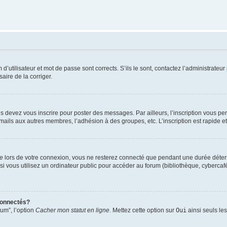
utilisateur et mot de passe sont corrects. S’ils le sont, contactez l’administrateur 
saire de la corriger.
s devez vous inscrire pour poster des messages. Par ailleurs, l’inscription vous p
mails aux autres membres, l’adhésion à des groupes, etc. L’inscription est rapide e
te
lors de votre connexion, vous ne resterez connecté que pendant une durée déterm
vous utilisez un ordinateur public pour accéder au forum (bibliothèque, cybercafé, u
connectés?
rum”, l’option
Cacher mon statut en ligne
. Mettez cette option sur
Oui
ainsi seuls le