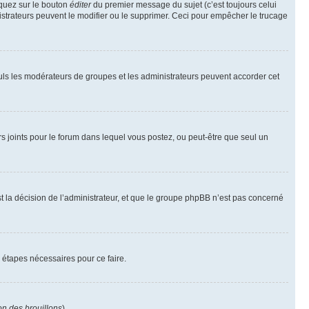
iquez sur le bouton
éditer
du premier message du sujet (c’est toujours celui
istrateurs peuvent le modifier ou le supprimer. Ceci pour empêcher le trucage
Seuls les modérateurs de groupes et les administrateurs peuvent accorder cet
iers joints pour le forum dans lequel vous postez, ou peut-être que seul un
 la décision de l’administrateur, et que le groupe phpBB n’est pas concerné
 étapes nécessaires pour ce faire.
on des brouillons
).