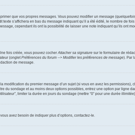
pprimer que vos propres messages. Vous pouvez modifier un message (quelquefois d
xte s’affichera en bas du message indiquant qu’il a été édité, le nombre de fois qu’
ssage, cependant ils ont la possibilité de laisser une note indiquant qu’ils ont mo
 Une fois créée, vous pouvez cocher
Attacher sa signature
sur le formulaire de réda
ateur (onglet
Préférences du forum --> Modifier les préférences de message
). Par 
rédaction de message.
u la modification du premier message d’un sujet (si vous en avez les permissions), c
titre du sondage et au moins deux options possibles, entrez une option par ligne
tilisateur”, limiter la durée en jours du sondage (mettre “0” pour une durée illimitée)
vous avez besoin de indiquer plus d’options, contactez-le.