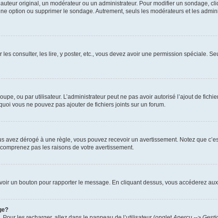
uteur original, un modérateur ou un administrateur. Pour modifier un sondage, cl
 une option ou supprimer le sondage. Autrement, seuls les modérateurs et les admin
 les consulter, les lire, y poster, etc., vous devez avoir une permission spéciale. 
roupe, ou par utilisateur. L’administrateur peut ne pas avoir autorisé l’ajout de fich
uoi vous ne pouvez pas ajouter de fichiers joints sur un forum.
s avez dérogé à une règle, vous pouvez recevoir un avertissement. Notez que c’est
e comprenez pas les raisons de votre avertissement.
ez voir un bouton pour rapporter le message. En cliquant dessus, vous accéderez aux
ge?
. Pour les recharger, allez dans le panneau de l’utilisateur (onglet
Aperçu --> Gesti