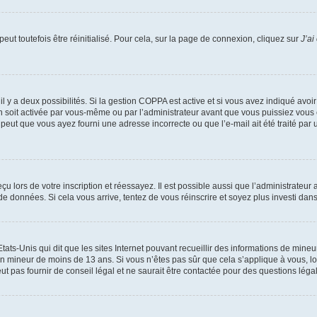
ut toutefois être réinitialisé. Pour cela, sur la page de connexion, cliquez sur
J’ai
, il y a deux possibilités. Si la gestion COPPA est active et si vous avez indiqué avoi
n soit activée par vous-même ou par l’administrateur avant que vous puissiez vous c
 peut que vous ayez fourni une adresse incorrecte ou que l’e-mail ait été traité par u
u lors de votre inscription et réessayez. Il est possible aussi que l’administrateur 
 de données. Si cela vous arrive, tentez de vous réinscrire et soyez plus investi dans
tats-Unis qui dit que les sites Internet pouvant recueillir des informations de mi
r un mineur de moins de 13 ans. Si vous n’êtes pas sûr que cela s’applique à vous, l
 pas fournir de conseil légal et ne saurait être contactée pour des questions légal