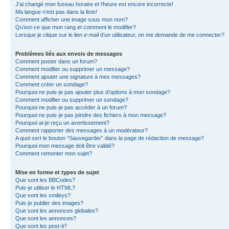
J’ai changé mon fuseau horaire et l’heure est encore incorrecte!
Ma langue n’est pas dans la liste!
Comment afficher une image sous mon nom?
Qu’est-ce que mon rang et comment le modifier?
Lorsque je clique sur le lien
e-mail
d’un utilisateur, on me demande de me connecter?
Problèmes liés aux envois de messages
Comment poster dans un forum?
Comment modifier ou supprimer un message?
Comment ajouter une signature à mes messages?
Comment créer un sondage?
Pourquoi ne puis-je pas ajouter plus d’options à mon sondage?
Comment modifier ou supprimer un sondage?
Pourquoi ne puis-je pas accéder à un forum?
Pourquoi ne puis-je pas joindre des fichiers à mon message?
Pourquoi ai-je reçu un avertissement?
Comment rapporter des messages à un modérateur?
A quoi sert le bouton “Sauvegarder” dans la page de rédaction de message?
Pourquoi mon message doit être validé?
Comment remonter mon sujet?
Mise en forme et types de sujet
Que sont les BBCodes?
Puis-je utiliser le HTML?
Que sont les smileys?
Puis-je publier des images?
Que sont les annonces globales?
Que sont les annonces?
Que sont les post-it?