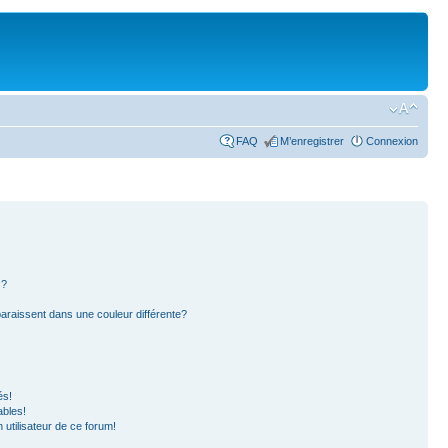
FAQ
M’enregistrer
Connexion
s?
paraissent dans une couleur différente?
és!
ables!
n utilisateur de ce forum!