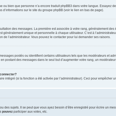
ngue ou bien que personne n’a encore traduit phpBB3 dans votre langue. Essayez de d
us d’informations sur le site du groupe phpBB (voir le lien en bas de page).
nsultation des messages. La première est associée à votre rang, généralement des é
généralement unique et personnelle à chaque utilisateur. C’est à l’administrateur d
sion de l’administrateur. Vous pouvez le contacter pour lui demander ses raisons.
essages postés ou identifient certains utilisateurs tels que les modérateurs et admi
ums en postant des messages dans le seul but d’augmenter votre rang, un modérateu
 connecter?
ire intégré (si la fonction a été activée par l’administrateur). Ceci pour empêcher un
 des sujets. Il se peut que vous ayez besoin d’être enregistré pour écrire un mes
us
pouvez
participer aux votes, etc.