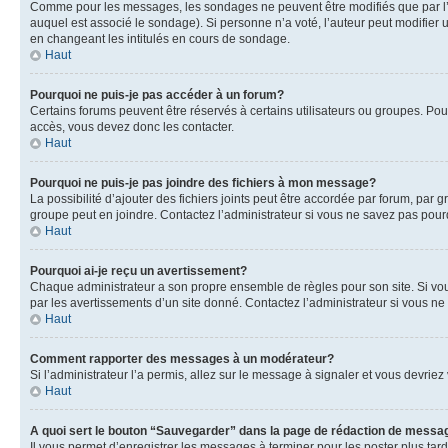
Comme pour les messages, les sondages ne peuvent être modifiés que par l’a
auquel est associé le sondage). Si personne n’a voté, l’auteur peut modifier
en changeant les intitulés en cours de sondage.
Haut
Pourquoi ne puis-je pas accéder à un forum?
Certains forums peuvent être réservés à certains utilisateurs ou groupes. Pour
accès, vous devez donc les contacter.
Haut
Pourquoi ne puis-je pas joindre des fichiers à mon message?
La possibilité d’ajouter des fichiers joints peut être accordée par forum, par g
groupe peut en joindre. Contactez l’administrateur si vous ne savez pas pourq
Haut
Pourquoi ai-je reçu un avertissement?
Chaque administrateur a son propre ensemble de règles pour son site. Si vou
par les avertissements d’un site donné. Contactez l’administrateur si vous n
Haut
Comment rapporter des messages à un modérateur?
Si l’administrateur l’a permis, allez sur le message à signaler et vous devri
Haut
A quoi sert le bouton “Sauvegarder” dans la page de rédaction de messa
Il vous permet d’enregistrer les messages à terminer pour les poster plus tard