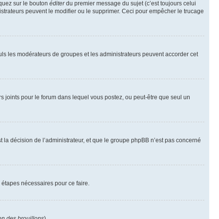
iquez sur le bouton
éditer
du premier message du sujet (c’est toujours celui
istrateurs peuvent le modifier ou le supprimer. Ceci pour empêcher le trucage
Seuls les modérateurs de groupes et les administrateurs peuvent accorder cet
iers joints pour le forum dans lequel vous postez, ou peut-être que seul un
 la décision de l’administrateur, et que le groupe phpBB n’est pas concerné
 étapes nécessaires pour ce faire.
on des brouillons
).