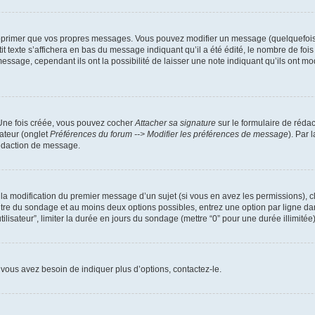
pprimer que vos propres messages. Vous pouvez modifier un message (quelquefois d
xte s’affichera en bas du message indiquant qu’il a été édité, le nombre de fois qu’
ssage, cependant ils ont la possibilité de laisser une note indiquant qu’ils ont mo
 Une fois créée, vous pouvez cocher
Attacher sa signature
sur le formulaire de réda
ateur (onglet
Préférences du forum --> Modifier les préférences de message
). Par 
rédaction de message.
u la modification du premier message d’un sujet (si vous en avez les permissions), c
titre du sondage et au moins deux options possibles, entrez une option par ligne
tilisateur”, limiter la durée en jours du sondage (mettre “0” pour une durée illimitée)
vous avez besoin de indiquer plus d’options, contactez-le.