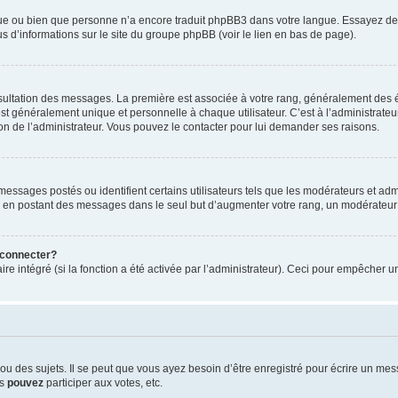
ngue ou bien que personne n’a encore traduit phpBB3 dans votre langue. Essayez de d
us d’informations sur le site du groupe phpBB (voir le lien en bas de page).
nsultation des messages. La première est associée à votre rang, généralement des é
généralement unique et personnelle à chaque utilisateur. C’est à l’administrateur d
sion de l’administrateur. Vous pouvez le contacter pour lui demander ses raisons.
essages postés ou identifient certains utilisateurs tels que les modérateurs et admi
ums en postant des messages dans le seul but d’augmenter votre rang, un modérateu
 connecter?
ire intégré (si la fonction a été activée par l’administrateur). Ceci pour empêcher un
 des sujets. Il se peut que vous ayez besoin d’être enregistré pour écrire un mes
us
pouvez
participer aux votes, etc.