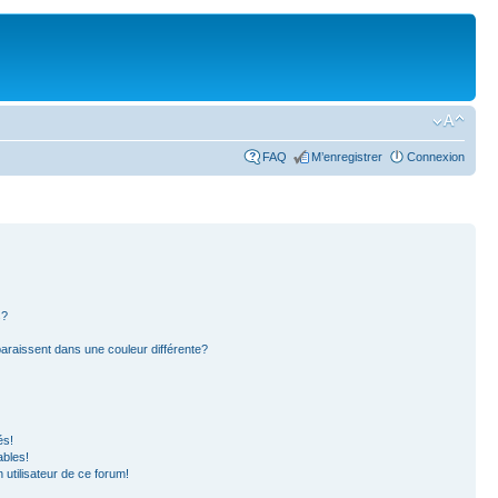
FAQ
M’enregistrer
Connexion
s?
paraissent dans une couleur différente?
és!
ables!
n utilisateur de ce forum!