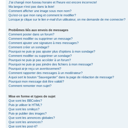
J’ai changé mon fuseau horaire et l’heure est encore incorrecte!
Ma langue n’est pas dans la liste!
Comment afficher une image sous mon nom?
Qu’est-ce que mon rang et comment le modifier?
Lorsque je clique sur le lien
e-mail
d’un utilisateur, on me demande de me connecter?
Problèmes liés aux envois de messages
Comment poster dans un forum?
Comment modifier ou supprimer un message?
Comment ajouter une signature à mes messages?
Comment créer un sondage?
Pourquoi ne puis-je pas ajouter plus d’options à mon sondage?
Comment modifier ou supprimer un sondage?
Pourquoi ne puis-je pas accéder à un forum?
Pourquoi ne puis-je pas joindre des fichiers à mon message?
Pourquoi ai-je reçu un avertissement?
Comment rapporter des messages à un modérateur?
A quoi sert le bouton “Sauvegarder” dans la page de rédaction de message?
Pourquoi mon message doit être validé?
Comment remonter mon sujet?
Mise en forme et types de sujet
Que sont les BBCodes?
Puis-je utiliser le HTML?
Que sont les smileys?
Puis-je publier des images?
Que sont les annonces globales?
Que sont les annonces?
Que sont les post-it?