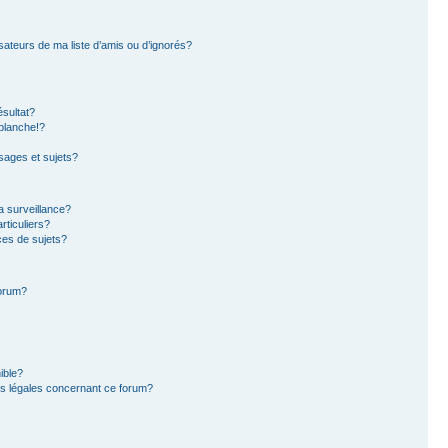
sateurs de ma liste d’amis ou d’ignorés?
sultat?
blanche!?
ages et sujets?
la surveillance?
rticuliers?
es de sujets?
forum?
ible?
ns légales concernant ce forum?