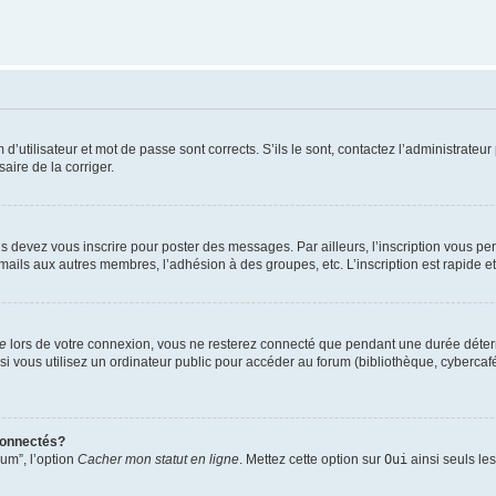
utilisateur et mot de passe sont corrects. S’ils le sont, contactez l’administrateur 
saire de la corriger.
s devez vous inscrire pour poster des messages. Par ailleurs, l’inscription vous p
mails aux autres membres, l’adhésion à des groupes, etc. L’inscription est rapide e
te
lors de votre connexion, vous ne resterez connecté que pendant une durée déterm
vous utilisez un ordinateur public pour accéder au forum (bibliothèque, cybercafé, u
connectés?
rum”, l’option
Cacher mon statut en ligne
. Mettez cette option sur
Oui
ainsi seuls le