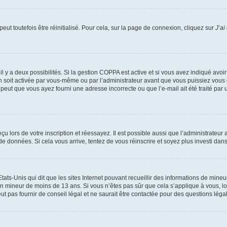
ut toutefois être réinitialisé. Pour cela, sur la page de connexion, cliquez sur
J’ai
, il y a deux possibilités. Si la gestion COPPA est active et si vous avez indiqué avoi
n soit activée par vous-même ou par l’administrateur avant que vous puissiez vous c
 peut que vous ayez fourni une adresse incorrecte ou que l’e-mail ait été traité par u
u lors de votre inscription et réessayez. Il est possible aussi que l’administrateur 
 de données. Si cela vous arrive, tentez de vous réinscrire et soyez plus investi dans
tats-Unis qui dit que les sites Internet pouvant recueillir des informations de mi
r un mineur de moins de 13 ans. Si vous n’êtes pas sûr que cela s’applique à vous, l
 pas fournir de conseil légal et ne saurait être contactée pour des questions légal