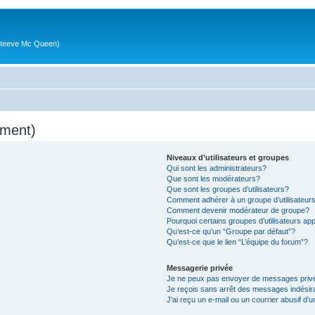
g (Steeve Mc Queen)
mment)
Niveaux d’utilisateurs et groupes
Qui sont les administrateurs?
Que sont les modérateurs?
Que sont les groupes d’utilisateurs?
Comment adhérer à un groupe d’utilisateur
Comment devenir modérateur de groupe?
Pourquoi certains groupes d’utilisateurs ap
Qu’est-ce qu’un “Groupe par défaut”?
Qu’est-ce que le lien “L’équipe du forum”?
Messagerie privée
Je ne peux pas envoyer de messages priv
Je reçois sans arrêt des messages indésir
J’ai reçu un e-mail ou un courrier abusif d’u