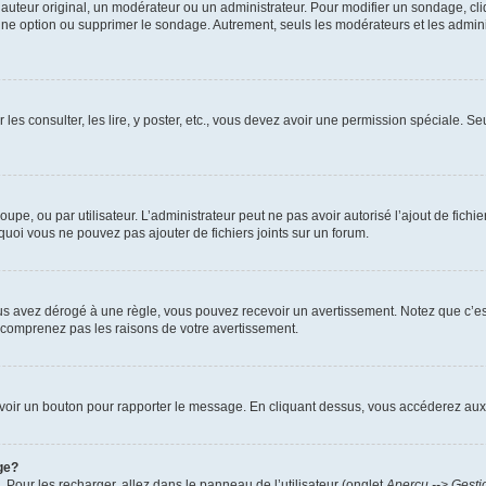
uteur original, un modérateur ou un administrateur. Pour modifier un sondage, cl
 une option ou supprimer le sondage. Autrement, seuls les modérateurs et les admin
 les consulter, les lire, y poster, etc., vous devez avoir une permission spéciale. 
roupe, ou par utilisateur. L’administrateur peut ne pas avoir autorisé l’ajout de fich
uoi vous ne pouvez pas ajouter de fichiers joints sur un forum.
s avez dérogé à une règle, vous pouvez recevoir un avertissement. Notez que c’est
e comprenez pas les raisons de votre avertissement.
ez voir un bouton pour rapporter le message. En cliquant dessus, vous accéderez aux
ge?
. Pour les recharger, allez dans le panneau de l’utilisateur (onglet
Aperçu --> Gesti