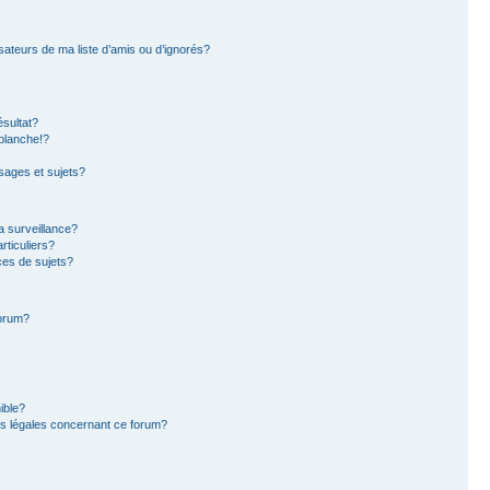
sateurs de ma liste d’amis ou d’ignorés?
sultat?
blanche!?
ages et sujets?
la surveillance?
rticuliers?
es de sujets?
forum?
ible?
ns légales concernant ce forum?