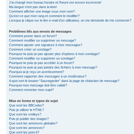
J’ai changé mon fuseau horaire et l’heure est encore incorrecte!
Ma langue n’est pas dans la liste!
Comment afficher une image sous mon nom?
Qu’est-ce que mon rang et comment le modifier?
Lorsque je clique sur le lien
e-mail
d’un utilisateur, on me demande de me connecter?
Problèmes liés aux envois de messages
Comment poster dans un forum?
Comment modifier ou supprimer un message?
Comment ajouter une signature à mes messages?
Comment créer un sondage?
Pourquoi ne puis-je pas ajouter plus d’options à mon sondage?
Comment modifier ou supprimer un sondage?
Pourquoi ne puis-je pas accéder à un forum?
Pourquoi ne puis-je pas joindre des fichiers à mon message?
Pourquoi ai-je reçu un avertissement?
Comment rapporter des messages à un modérateur?
A quoi sert le bouton “Sauvegarder” dans la page de rédaction de message?
Pourquoi mon message doit être validé?
Comment remonter mon sujet?
Mise en forme et types de sujet
Que sont les BBCodes?
Puis-je utiliser le HTML?
Que sont les smileys?
Puis-je publier des images?
Que sont les annonces globales?
Que sont les annonces?
Que sont les post-it?