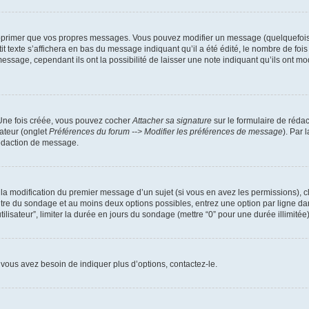
pprimer que vos propres messages. Vous pouvez modifier un message (quelquefois d
xte s’affichera en bas du message indiquant qu’il a été édité, le nombre de fois qu’
ssage, cependant ils ont la possibilité de laisser une note indiquant qu’ils ont mo
 Une fois créée, vous pouvez cocher
Attacher sa signature
sur le formulaire de réda
ateur (onglet
Préférences du forum --> Modifier les préférences de message
). Par 
rédaction de message.
u la modification du premier message d’un sujet (si vous en avez les permissions), c
titre du sondage et au moins deux options possibles, entrez une option par ligne
tilisateur”, limiter la durée en jours du sondage (mettre “0” pour une durée illimitée)
vous avez besoin de indiquer plus d’options, contactez-le.