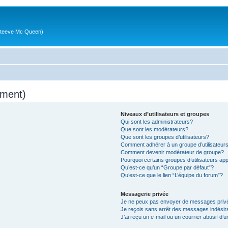
g (Steeve Mc Queen)
mment)
Niveaux d’utilisateurs et groupes
Qui sont les administrateurs?
Que sont les modérateurs?
Que sont les groupes d’utilisateurs?
Comment adhérer à un groupe d’utilisateur
Comment devenir modérateur de groupe?
Pourquoi certains groupes d’utilisateurs ap
Qu’est-ce qu’un “Groupe par défaut”?
Qu’est-ce que le lien “L’équipe du forum”?
Messagerie privée
Je ne peux pas envoyer de messages priv
Je reçois sans arrêt des messages indésir
J’ai reçu un e-mail ou un courrier abusif d’u