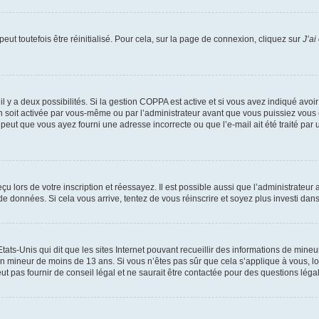
ut toutefois être réinitialisé. Pour cela, sur la page de connexion, cliquez sur
J’ai
, il y a deux possibilités. Si la gestion COPPA est active et si vous avez indiqué avoi
n soit activée par vous-même ou par l’administrateur avant que vous puissiez vous c
 peut que vous ayez fourni une adresse incorrecte ou que l’e-mail ait été traité par u
u lors de votre inscription et réessayez. Il est possible aussi que l’administrateur 
 de données. Si cela vous arrive, tentez de vous réinscrire et soyez plus investi dans
tats-Unis qui dit que les sites Internet pouvant recueillir des informations de mi
r un mineur de moins de 13 ans. Si vous n’êtes pas sûr que cela s’applique à vous, l
 pas fournir de conseil légal et ne saurait être contactée pour des questions légal