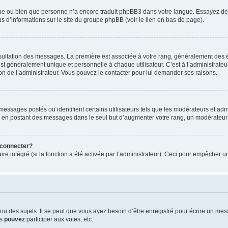
ngue ou bien que personne n’a encore traduit phpBB3 dans votre langue. Essayez de d
us d’informations sur le site du groupe phpBB (voir le lien en bas de page).
nsultation des messages. La première est associée à votre rang, généralement des é
généralement unique et personnelle à chaque utilisateur. C’est à l’administrateur d
sion de l’administrateur. Vous pouvez le contacter pour lui demander ses raisons.
essages postés ou identifient certains utilisateurs tels que les modérateurs et admi
ums en postant des messages dans le seul but d’augmenter votre rang, un modérateu
 connecter?
ire intégré (si la fonction a été activée par l’administrateur). Ceci pour empêcher un
 des sujets. Il se peut que vous ayez besoin d’être enregistré pour écrire un mes
us
pouvez
participer aux votes, etc.