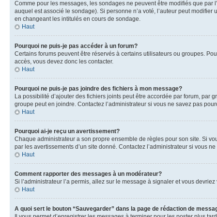
Comme pour les messages, les sondages ne peuvent être modifiés que par l’a
auquel est associé le sondage). Si personne n’a voté, l’auteur peut modifier
en changeant les intitulés en cours de sondage.
Haut
Pourquoi ne puis-je pas accéder à un forum?
Certains forums peuvent être réservés à certains utilisateurs ou groupes. Pour
accès, vous devez donc les contacter.
Haut
Pourquoi ne puis-je pas joindre des fichiers à mon message?
La possibilité d’ajouter des fichiers joints peut être accordée par forum, par g
groupe peut en joindre. Contactez l’administrateur si vous ne savez pas pourq
Haut
Pourquoi ai-je reçu un avertissement?
Chaque administrateur a son propre ensemble de règles pour son site. Si vou
par les avertissements d’un site donné. Contactez l’administrateur si vous n
Haut
Comment rapporter des messages à un modérateur?
Si l’administrateur l’a permis, allez sur le message à signaler et vous devri
Haut
A quoi sert le bouton “Sauvegarder” dans la page de rédaction de messa
Il vous permet d’enregistrer les messages à terminer pour les poster plus tard