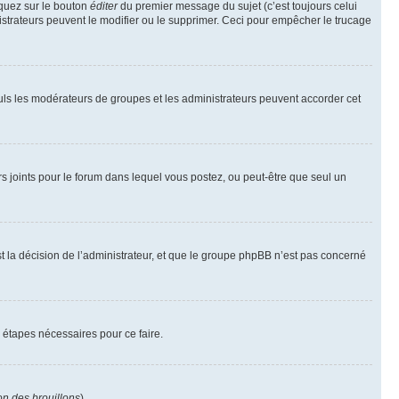
iquez sur le bouton
éditer
du premier message du sujet (c’est toujours celui
istrateurs peuvent le modifier ou le supprimer. Ceci pour empêcher le trucage
Seuls les modérateurs de groupes et les administrateurs peuvent accorder cet
iers joints pour le forum dans lequel vous postez, ou peut-être que seul un
 la décision de l’administrateur, et que le groupe phpBB n’est pas concerné
 étapes nécessaires pour ce faire.
on des brouillons
).