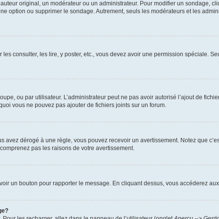
uteur original, un modérateur ou un administrateur. Pour modifier un sondage, cl
 une option ou supprimer le sondage. Autrement, seuls les modérateurs et les admin
 les consulter, les lire, y poster, etc., vous devez avoir une permission spéciale. 
roupe, ou par utilisateur. L’administrateur peut ne pas avoir autorisé l’ajout de fich
uoi vous ne pouvez pas ajouter de fichiers joints sur un forum.
s avez dérogé à une règle, vous pouvez recevoir un avertissement. Notez que c’est
e comprenez pas les raisons de votre avertissement.
ez voir un bouton pour rapporter le message. En cliquant dessus, vous accéderez aux
ge?
. Pour les recharger, allez dans le panneau de l’utilisateur (onglet
Aperçu --> Gesti