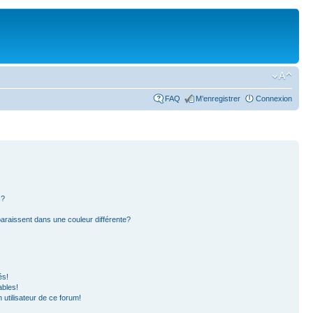
FAQ
M’enregistrer
Connexion
s?
paraissent dans une couleur différente?
és!
ables!
n utilisateur de ce forum!