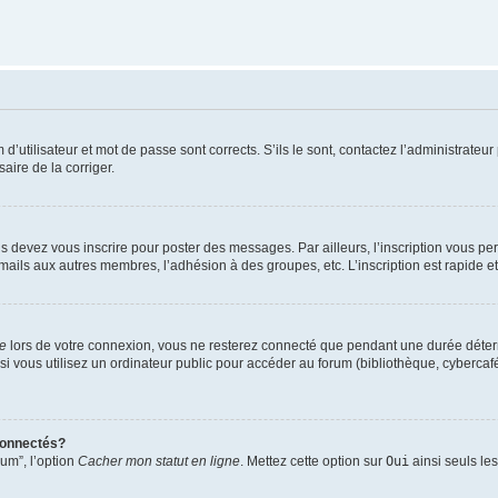
utilisateur et mot de passe sont corrects. S’ils le sont, contactez l’administrateur 
saire de la corriger.
s devez vous inscrire pour poster des messages. Par ailleurs, l’inscription vous p
mails aux autres membres, l’adhésion à des groupes, etc. L’inscription est rapide e
te
lors de votre connexion, vous ne resterez connecté que pendant une durée déterm
vous utilisez un ordinateur public pour accéder au forum (bibliothèque, cybercafé, u
connectés?
rum”, l’option
Cacher mon statut en ligne
. Mettez cette option sur
Oui
ainsi seuls le