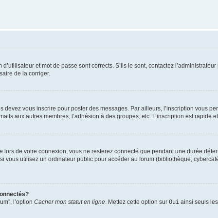
utilisateur et mot de passe sont corrects. S’ils le sont, contactez l’administrateur 
saire de la corriger.
s devez vous inscrire pour poster des messages. Par ailleurs, l’inscription vous p
mails aux autres membres, l’adhésion à des groupes, etc. L’inscription est rapide e
te
lors de votre connexion, vous ne resterez connecté que pendant une durée déterm
vous utilisez un ordinateur public pour accéder au forum (bibliothèque, cybercafé, u
connectés?
rum”, l’option
Cacher mon statut en ligne
. Mettez cette option sur
Oui
ainsi seuls le