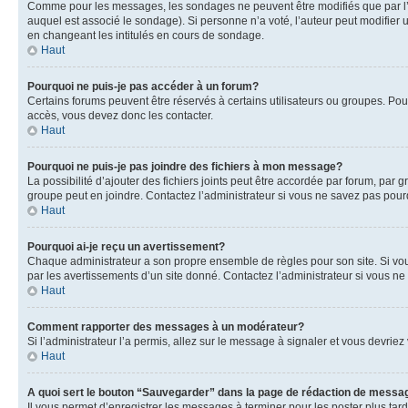
Comme pour les messages, les sondages ne peuvent être modifiés que par l’a
auquel est associé le sondage). Si personne n’a voté, l’auteur peut modifier
en changeant les intitulés en cours de sondage.
Haut
Pourquoi ne puis-je pas accéder à un forum?
Certains forums peuvent être réservés à certains utilisateurs ou groupes. Pour
accès, vous devez donc les contacter.
Haut
Pourquoi ne puis-je pas joindre des fichiers à mon message?
La possibilité d’ajouter des fichiers joints peut être accordée par forum, par g
groupe peut en joindre. Contactez l’administrateur si vous ne savez pas pourq
Haut
Pourquoi ai-je reçu un avertissement?
Chaque administrateur a son propre ensemble de règles pour son site. Si vou
par les avertissements d’un site donné. Contactez l’administrateur si vous n
Haut
Comment rapporter des messages à un modérateur?
Si l’administrateur l’a permis, allez sur le message à signaler et vous devri
Haut
A quoi sert le bouton “Sauvegarder” dans la page de rédaction de messa
Il vous permet d’enregistrer les messages à terminer pour les poster plus tard