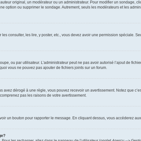
uteur original, un modérateur ou un administrateur. Pour modifier un sondage, cl
 une option ou supprimer le sondage. Autrement, seuls les modérateurs et les admin
 les consulter, les lire, y poster, etc., vous devez avoir une permission spéciale. 
roupe, ou par utilisateur. L’administrateur peut ne pas avoir autorisé l’ajout de fich
uoi vous ne pouvez pas ajouter de fichiers joints sur un forum.
s avez dérogé à une règle, vous pouvez recevoir un avertissement. Notez que c’est
e comprenez pas les raisons de votre avertissement.
ez voir un bouton pour rapporter le message. En cliquant dessus, vous accéderez aux
ge?
. Pour les recharger, allez dans le panneau de l’utilisateur (onglet
Aperçu --> Gesti