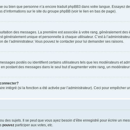
ngue ou bien que personne n’a encore traduit phpBB3 dans votre langue. Essayez de d
us d’informations sur le site du groupe phpBB (voir le lien en bas de page).
nsultation des messages. La première est associée à votre rang, généralement des é
généralement unique et personnelle à chaque utilisateur. C’est à l’administrateur d
sion de l’administrateur. Vous pouvez le contacter pour lui demander ses raisons.
essages postés ou identifient certains utilisateurs tels que les modérateurs et admi
ums en postant des messages dans le seul but d’augmenter votre rang, un modérateu
 connecter?
ire intégré (si la fonction a été activée par l’administrateur). Ceci pour empêcher un
 des sujets. Il se peut que vous ayez besoin d’être enregistré pour écrire un mes
us
pouvez
participer aux votes, etc.