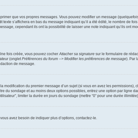
pprimer que vos propres messages. Vous pouvez modifier un message (quelquefois d
xte s’affichera en bas du message indiquant qu’il a été édité, le nombre de fois qu’
ssage, cependant ils ont la possibilité de laisser une note indiquant qu’ils ont mo
 Une fois créée, vous pouvez cocher
Attacher sa signature
sur le formulaire de réda
ateur (onglet
Préférences du forum --> Modifier les préférences de message
). Par 
rédaction de message.
u la modification du premier message d’un sujet (si vous en avez les permissions), c
titre du sondage et au moins deux options possibles, entrez une option par ligne
tilisateur”, limiter la durée en jours du sondage (mettre “0” pour une durée illimitée)
vous avez besoin de indiquer plus d’options, contactez-le.