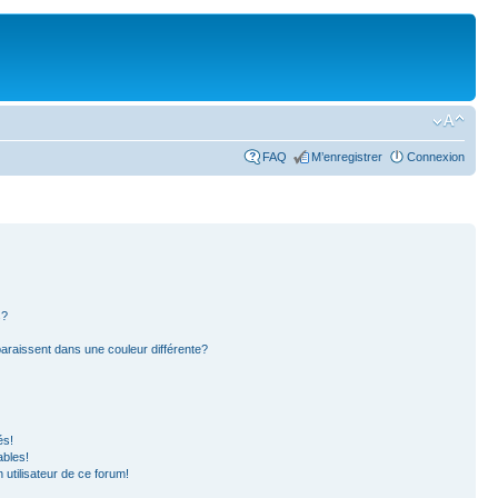
FAQ
M’enregistrer
Connexion
s?
paraissent dans une couleur différente?
és!
ables!
n utilisateur de ce forum!