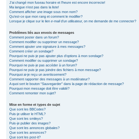
J’ai changé mon fuseau horaire et l’heure est encore incorrecte!
Ma langue n’est pas dans la liste!
Comment afficher une image sous mon nom?
Qu’est-ce que mon rang et comment le modifier?
Lorsque je clique sur le lien
e-mail
d’un utilisateur, on me demande de me connecter?
Problèmes liés aux envois de messages
Comment poster dans un forum?
Comment modifier ou supprimer un message?
Comment ajouter une signature à mes messages?
Comment créer un sondage?
Pourquoi ne puis-je pas ajouter plus d’options à mon sondage?
Comment modifier ou supprimer un sondage?
Pourquoi ne puis-je pas accéder à un forum?
Pourquoi ne puis-je pas joindre des fichiers à mon message?
Pourquoi ai-je reçu un avertissement?
Comment rapporter des messages à un modérateur?
A quoi sert le bouton “Sauvegarder” dans la page de rédaction de message?
Pourquoi mon message doit être validé?
Comment remonter mon sujet?
Mise en forme et types de sujet
Que sont les BBCodes?
Puis-je utiliser le HTML?
Que sont les smileys?
Puis-je publier des images?
Que sont les annonces globales?
Que sont les annonces?
Que sont les post-it?