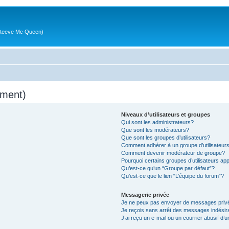
g (Steeve Mc Queen)
mment)
Niveaux d’utilisateurs et groupes
Qui sont les administrateurs?
Que sont les modérateurs?
Que sont les groupes d’utilisateurs?
Comment adhérer à un groupe d’utilisateur
Comment devenir modérateur de groupe?
Pourquoi certains groupes d’utilisateurs ap
Qu’est-ce qu’un “Groupe par défaut”?
Qu’est-ce que le lien “L’équipe du forum”?
Messagerie privée
Je ne peux pas envoyer de messages priv
Je reçois sans arrêt des messages indésir
J’ai reçu un e-mail ou un courrier abusif d’u