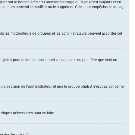
iquez sur le bouton
éditer
du premier message du sujet (c’est toujours celui
istrateurs peuvent le modifier ou le supprimer. Ceci pour empêcher le trucage
Seuls les modérateurs de groupes et les administrateurs peuvent accorder cet
iers joints pour le forum dans lequel vous postez, ou peut-être que seul un
 la décision de l’administrateur, et que le groupe phpBB n’est pas concerné
 étapes nécessaires pour ce faire.
on des brouillons
).