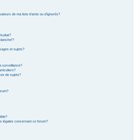
sateurs de ma liste d’amis ou d’ignorés?
sultat?
blanche!?
ages et sujets?
la surveillance?
rticuliers?
es de sujets?
forum?
ible?
ns légales concernant ce forum?