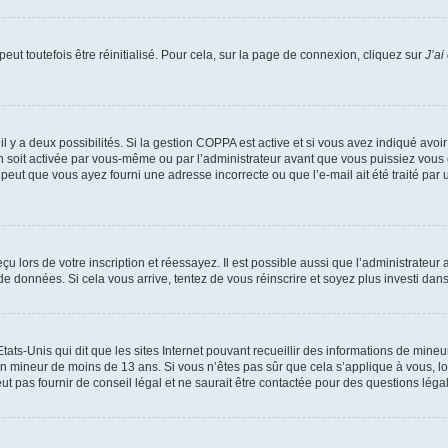
ut toutefois être réinitialisé. Pour cela, sur la page de connexion, cliquez sur
J’ai
, il y a deux possibilités. Si la gestion COPPA est active et si vous avez indiqué avoi
n soit activée par vous-même ou par l’administrateur avant que vous puissiez vous c
 peut que vous ayez fourni une adresse incorrecte ou que l’e-mail ait été traité par u
u lors de votre inscription et réessayez. Il est possible aussi que l’administrateur 
 de données. Si cela vous arrive, tentez de vous réinscrire et soyez plus investi dans
tats-Unis qui dit que les sites Internet pouvant recueillir des informations de mi
r un mineur de moins de 13 ans. Si vous n’êtes pas sûr que cela s’applique à vous, l
 pas fournir de conseil légal et ne saurait être contactée pour des questions légal